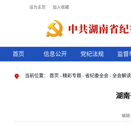
设为主页
加入收藏
首页
信息公开
党纪法规
监督
领导机构
党内法规
监督曝光
执纪审查
廉润湖湘
资料库
工作程序
国家法律
信访举报
党纪政务处分
湖湘好家风
组织机构
纪法课堂
清风文苑
预决算信
漫说纪法
当前位置：
首页
精彩专题
省纪委全会
全会解
湖南
编辑