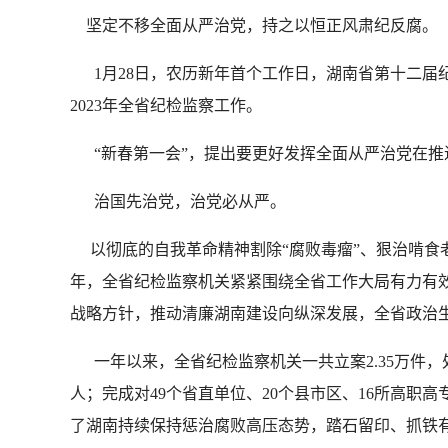
坚定不移全面从严治党，持之以恒正风肃纪反腐。
1月28日，农历新年首个工作日，湖南省第十二届
2023年全省纪检监察工作。
“新春第一会”，提出要更好发挥全面从严治党在推
治国先治党，治党必从严。
以彻底的自我革命精神割除“腐败毒瘤”、狠治啃食老百
年，全省纪检监察机关紧紧围绕全省工作大局有力有
战略方针，推动清廉湖南建设向纵深发展，全省政治
一年以来，全省纪检监察机关一共立案2.35万件，处分
人；完成对49个省直单位、20个县市区、16所高职
了湖南持续保持惩治腐败高压态势，踏石留印、抓铁