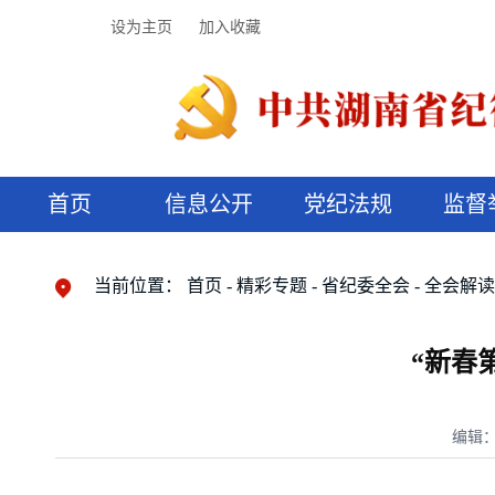
设为主页
加入收藏
首页
信息公开
党纪法规
监督
领导机构
党内法规
监督曝光
执纪审查
廉润湖湘
资料库
工作程序
国家法律
信访举报
党纪政务处分
湖湘好家风
组织机构
纪法课堂
清风文苑
预决算信
漫说纪法
当前位置：
首页
精彩专题
省纪委全会
全会解
“新春
编辑