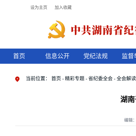
设为主页
加入收藏
首页
信息公开
党纪法规
监督
领导机构
党内法规
监督曝光
执纪审查
廉润湖湘
资料库
工作程序
国家法律
信访举报
党纪政务处分
湖湘好家风
组织机构
纪法课堂
清风文苑
预决算信
漫说纪法
当前位置：
首页
精彩专题
省纪委全会
全会解
湖南
编辑