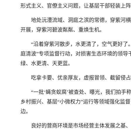
形式主义、官僚主义问题，让基层干部轻装上阵
地处沅澧流域、洞庭之滨的常德，穿紫河横穿
开展，穿紫河碧波粼粼、重焕生机。
“沿着穿紫河散步，水更清了，空气更好了。
庭清波”专项监督行动，对损害生态环境的领导
绿、水更清、天更蓝。
吃拿卡要、优亲厚友，虚报冒领、截留侵占…
“一批‘蝇贪蚁腐’被查处、曝光，我们拍手称
乡村振兴、基层“小微权力”运行等领域强化监
边。
良好的营商环境是市场经营主体发展之基、活