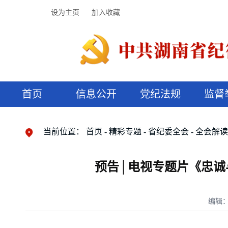
设为主页
加入收藏
首页
信息公开
党纪法规
监督
领导机构
党内法规
监督曝光
执纪审查
廉润湖湘
资料库
工作程序
国家法律
信访举报
党纪政务处分
湖湘好家风
组织机构
纪法课堂
清风文苑
预决算信
漫说纪法
当前位置：
首页
精彩专题
省纪委全会
全会解
预告│电视专题片《忠诚与
编辑