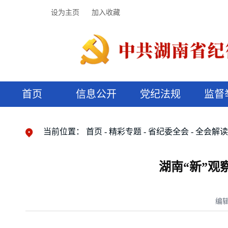
设为主页
加入收藏
首页
信息公开
党纪法规
监督
领导机构
党内法规
监督曝光
执纪审查
廉润湖湘
资料库
工作程序
国家法律
信访举报
党纪政务处分
湖湘好家风
组织机构
纪法课堂
清风文苑
预决算信
漫说纪法
当前位置：
首页
精彩专题
省纪委全会
全会解
湖南“新”
编