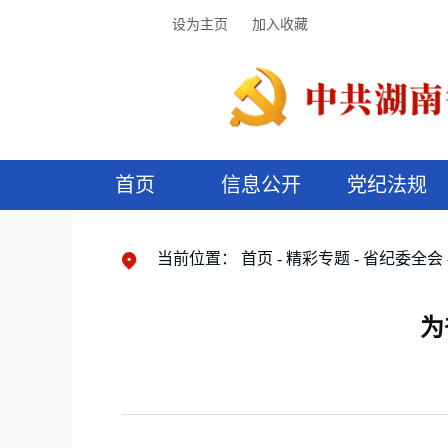
设为主页
加入收藏
首页
信息公开
党纪法规
领导机构
党内法规
监督曝光
执纪审查
廉润湖湘
资料库
工作程序
国家法律
信访举报
党纪政务处分
湖湘好家风
组织机构
纪法课堂
清风文苑
预
漫
当前位置：
首页
精彩专题
省纪委全会
为