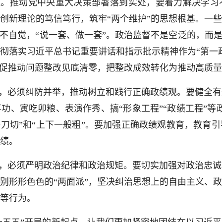
醒。推动党中央重大决策部署落到实处，要着力解决学习
创新理论的笃信笃行，筑牢“两个维护”的思想根基。一
”不自觉，“说一套、做一套”。政治监督不是空泛的，而是
彻落实习近平总书记重要讲话和指示批示精神作为“第一
督促推动问题整改见底清零，把整改成效转化为推动高质
，必须纠防并举，推动树立和践行正确政绩观。要健全有
功、寅吃卯粮、表演作秀、搞“形象工程”“政绩工程”等
一刀切”和“上下一般粗”。要加强正确政绩观教育，教育
绩。
，必须严明政治纪律和政治规矩。要切实加强对政治忠诚
别形形色色的“两面派”，坚决纠治思想上的自由主义、
等行为。