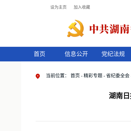
设为主页
加入收藏
首页
信息公开
党纪法规
领导机构
党内法规
监督曝光
执纪审查
廉润湖湘
资料库
工作程序
国家法律
信访举报
党纪政务处分
湖湘好家风
组织机构
纪法课堂
清风文苑
预
漫
当前位置：
首页
精彩专题
省纪委全会
湖南日