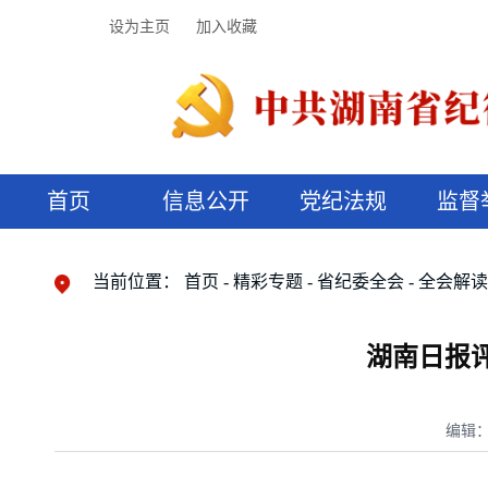
设为主页
加入收藏
首页
信息公开
党纪法规
监督
领导机构
党内法规
监督曝光
执纪审查
廉润湖湘
资料库
工作程序
国家法律
信访举报
党纪政务处分
湖湘好家风
组织机构
纪法课堂
清风文苑
预决算信
漫说纪法
当前位置：
首页
精彩专题
省纪委全会
全会解
湖南日报
编辑