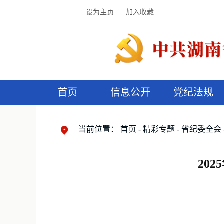
设为主页
加入收藏
首页
信息公开
党纪法规
领导机构
党内法规
监督曝光
执纪审查
廉润湖湘
资料库
工作程序
国家法律
信访举报
党纪政务处分
湖湘好家风
组织机构
纪法课堂
清风文苑
预
漫
当前位置：
首页
精彩专题
省纪委全会
20