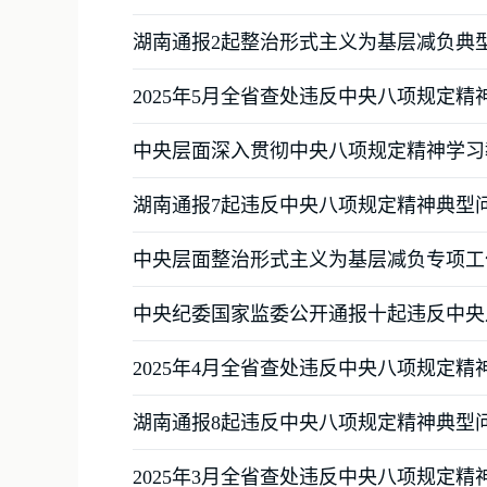
湖南通报2起整治形式主义为基层减负典
2025年5月全省查处违反中央八项规定精神
湖南通报7起违反中央八项规定精神典型
中央层面整治形式主义为基层减负专项工
中央纪委国家监委公开通报十起违反中央
​2025年4月全省查处违反中央八项规定精神
湖南通报8起违反中央八项规定精神典型
2025年3月全省查处违反中央八项规定精神