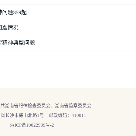
问题359起
问题情况
定精神典型问题
中共湖南省纪律检查委员会、湖南省监察委员会
省长沙市韶山北路1号 邮政编码：410011
湘ICP备10022939号-2