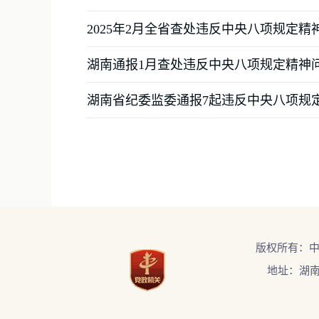
2025年2月全省查处违反中央八项规定精神
湖南通报1月查处违反中央八项规定精神
湖南省纪委监委通报7起违反中央八项规
版权所有：
地址：湖南