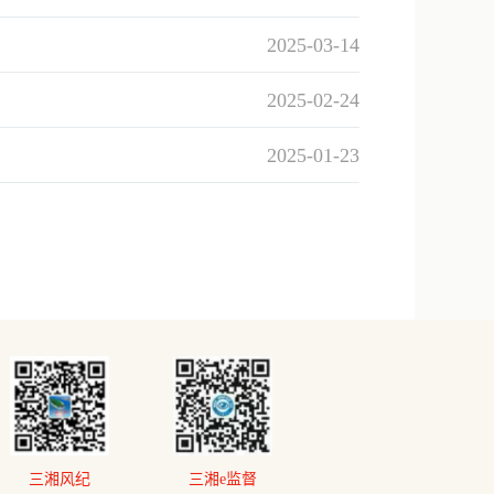
2025-03-14
2025-02-24
2025-01-23
三湘风纪
三湘e监督