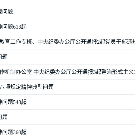
型问题
问题613起
问题
作机制办公室 中央纪委办公厅公开通报3起整治形式主义
八项规定精神典型问题
问题548起
问题
问题360起