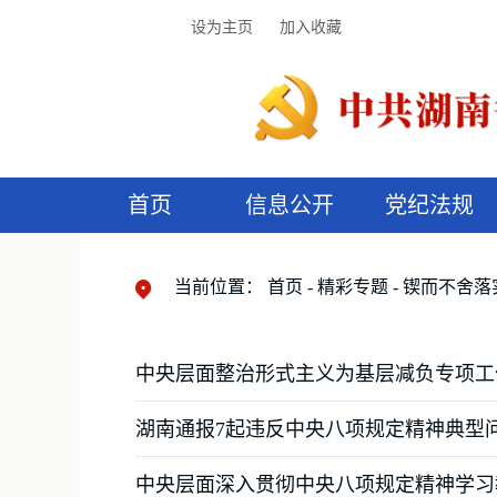
设为主页
加入收藏
首页
信息公开
党纪法规
领导机构
党内法规
监督曝光
执纪审查
廉润湖湘
资料库
工作程序
国家法律
信访举报
党纪政务处分
湖湘好家风
组织机构
纪法课堂
清风文苑
预
漫
当前位置：
首页
精彩专题
锲而不舍落
中央层面整治形式主义为基层减负专项工
湖南通报7起违反中央八项规定精神典型