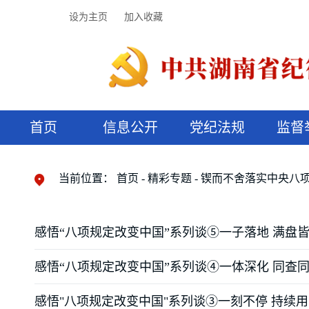
设为主页
加入收藏
首页
信息公开
党纪法规
监督
领导机构
党内法规
监督曝光
执纪审查
廉润湖湘
资料库
工作程序
国家法律
信访举报
党纪政务处分
湖湘好家风
组织机构
纪法课堂
清风文苑
预决算信
漫说纪法
当前位置：
首页
精彩专题
锲而不舍落实中央八
感悟“八项规定改变中国”系列谈⑤一子落地 满盘
感悟“八项规定改变中国”系列谈④一体深化 同查
感悟"八项规定改变中国"系列谈③一刻不停 持续