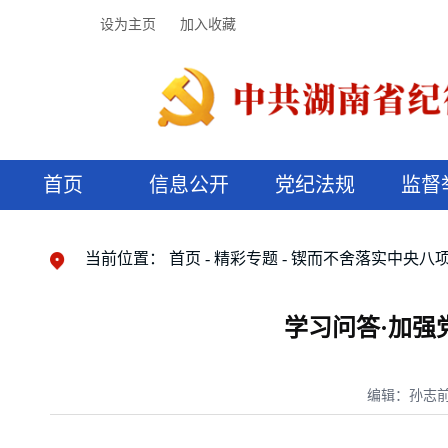
设为主页
加入收藏
首页
信息公开
党纪法规
监督
领导机构
党内法规
监督曝光
执纪审查
廉润湖湘
资料库
工作程序
国家法律
信访举报
党纪政务处分
湖湘好家风
组织机构
纪法课堂
清风文苑
预决算信
漫说纪法
当前位置：
首页
精彩专题
锲而不舍落实中央八
学习问答·加强
编辑：孙志