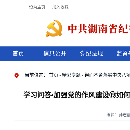
设为主页
加入收藏
首页
信息公开
党纪法规
监督
领导机构
党内法规
监督曝光
执纪审查
廉润湖湘
资料库
工作程序
国家法律
信访举报
党纪政务处分
湖湘好家风
组织机构
纪法课堂
清风文苑
预决算信
漫说纪法
当前位置：
首页
精彩专题
锲而不舍落实中央八
学习问答•加强党的作风建设⑲如
编辑：孙志