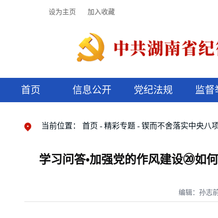
设为主页
加入收藏
首页
信息公开
党纪法规
监督
领导机构
党内法规
监督曝光
执纪审查
廉润湖湘
资料库
工作程序
国家法律
信访举报
党纪政务处分
湖湘好家风
组织机构
纪法课堂
清风文苑
预决算信
漫说纪法
当前位置：
首页
精彩专题
锲而不舍落实中央八
学习问答•加强党的作风建设⑳如
编辑：孙志