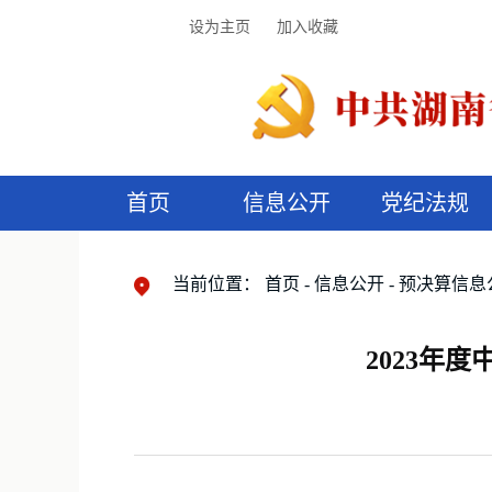
设为主页
加入收藏
首页
信息公开
党纪法规
领导机构
党内法规
监督曝光
执纪审查
廉润湖湘
资料库
工作程序
国家法律
信访举报
党纪政务处分
湖湘好家风
组织机构
纪法课堂
清风文苑
预
漫
当前位置：
首页
信息公开
预决算信息
2023年