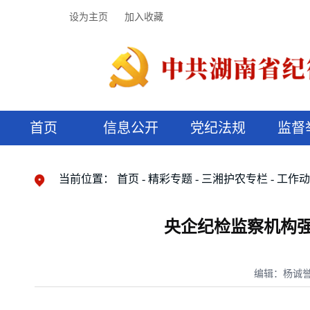
设为主页
加入收藏
首页
信息公开
党纪法规
监督
领导机构
党内法规
监督曝光
执纪审查
廉润湖湘
资料库
工作程序
国家法律
信访举报
党纪政务处分
湖湘好家风
组织机构
纪法课堂
清风文苑
预决算信
漫说纪法
当前位置：
首页
精彩专题
三湘护农专栏
工作
央企纪检监察机构强
编辑：杨诚