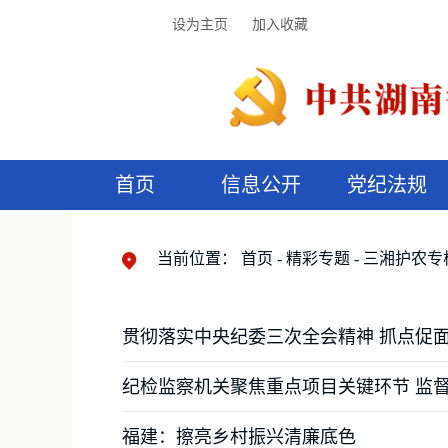
设为主页
加入收藏
首页
信息公开
党纪法规
领导机构
党内法规
监督曝光
执纪审查
廉润湖湘
资料库
工作程序
国家法律
信访举报
党纪政务处分
湖湘好家风
组织机构
纪法课堂
清风文苑
预
漫
当前位置：
首页
精彩专题
三湘护农专
贯彻落实中央纪委三次全会精神 抓点促
纪检监察机关聚焦重点项目关键环节 监
福建：擦亮乡村振兴清廉底色