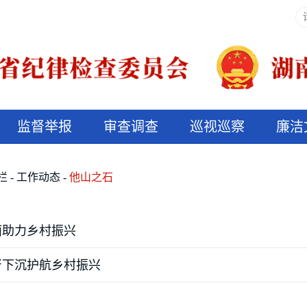
监督举报
审查调查
巡视巡察
廉洁
决算信息公开
说纪法
栏
工作动态
他山之石
面助力乡村振兴
督下沉护航乡村振兴