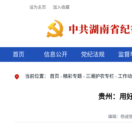
设为主页
加入收藏
首页
信息公开
党纪法规
监督
领导机构
党内法规
监督曝光
执纪审查
廉润湖湘
资料库
工作程序
国家法律
信访举报
党纪政务处分
湖湘好家风
组织机构
纪法课堂
清风文苑
预决算信
漫说纪法
当前位置：
首页
精彩专题
三湘护农专栏
工作
贵州：用
编辑：杨诚