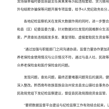
龙场镇幸福村委会原副主任黄某某等26起违规套取、贪污挪
外勾结欺诈骗保等问题开展专项监督，给予4人党纪政务处分
各地纪检监察机关在发挥大数据作用的同时，进一步整合监
和县（区）纪委监委力量，针对数据对比发现的困难群众生活
索，严肃查处违规超发多发、重复领取、虚报套取民生资金等
“通过加强与职能部门之间沟通协调，监督力量协作更加高
养老保险金使用情况与公示情况不符，通过与县人社、民政等
众养老保险金和医疗保险金的问题。
发现问题，查处问题，最终还要堵塞问题背后的漏洞，健全完
深入整改。黔西南布依族苗族自治州安龙县龙山镇社会事务办
民政局党组下发纪检监察建议，督促县民政局围绕资金监管、
“要把数据监督平台建设与纪检监察工作有效结合起来，让监