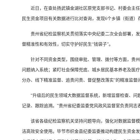
近日，在查处扬武镇金湖社区原党支部书记、村委会主任龙
民生资金项目有关数据进行比对查询，发现6个乡镇（街道）
贵州省纪检监察机关贯彻落实中央纪委二次全会部署，发挥
督精准性和有效性，切实守护好民生“钱袋子”。
针对不同资金类型，围绕审批、管理、拨付等方面，贵州省
问题纳入系统；紧盯社会保障兜底、城乡居民基本养老及医疗
分办、线下精准监督、追责问责、督促整改落实”的精准监督
“升级后的民生领域大数据监督系统，新增监督检查、问题
记录、跟踪追溯。”贵州省纪委监委党风政风监督室负责同志表示
该省各级纪检监察机关坚持问题导向，强化对数据监督模型
洁高效安全使用。毕节市织金县纪委监委推动构建民生资金发