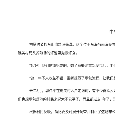
中
初夏时节的东山湾碧波荡漾。这个位于东海与南海交界处
礁美村码头养殖场的虾池里抛撒虾食。
“您好！我们是镇纪委的，想了解虾池重新发包后，咱们
“这一年下来收益不错，重新规范了承包流程，让我们想
去年3月，郭伟平在礁美村入户走访时，有不少群众反映，
们也想承包虾池的村民来说太不公平了。而且都过去5年了，
根据村民反映，镇纪委及时展开调查并制止了这场非公开