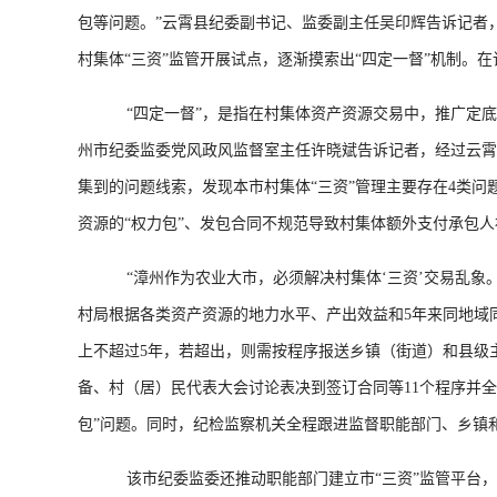
包等问题。”云霄县纪委副书记、监委副主任吴印辉告诉记者
村集体“三资”监管开展试点，逐渐摸索出“四定一督”机制。
“四定一督”，是指在村集体资产资源交易中，推广定底价
州市纪委监委党风政风监督室主任许晓斌告诉记者，经过云霄
集到的问题线索，发现本市村集体“三资”管理主要存在4类问
资源的“权力包”、发包合同不规范导致村集体额外支付承包
“漳州作为农业大市，必须解决村集体‘三资’交易乱象。
村局根据各类资产资源的地力水平、产出效益和5年来同地域同
上不超过5年，若超出，则需按程序报送乡镇（街道）和县级
备、村（居）民代表大会讨论表决到签订合同等11个程序并
包”问题。同时，纪检监察机关全程跟进监督职能部门、乡镇
该市纪委监委还推动职能部门建立市“三资”监管平台，