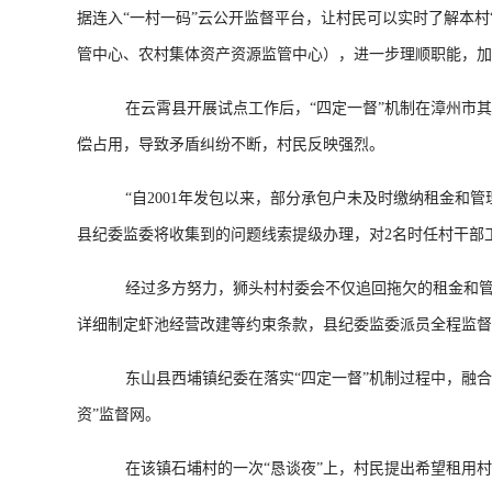
据连入“一村一码”云公开监督平台，让村民可以实时了解本村
管中心、农村集体资产资源监管中心），进一步理顺职能，加
在云霄县开展试点工作后，“四定一督”机制在漳州市其
偿占用，导致矛盾纠纷不断，村民反映强烈。
“自2001年发包以来，部分承包户未及时缴纳租金和管
县纪委监委将收集到的问题线索提级办理，对2名时任村干部
经过多方努力，狮头村村委会不仅追回拖欠的租金和管理费
详细制定虾池经营改建等约束条款，县纪委监委派员全程监督。“
东山县西埔镇纪委在落实“四定一督”机制过程中，融合村
资”监督网。
在该镇石埔村的一次“恳谈夜”上，村民提出希望租用村