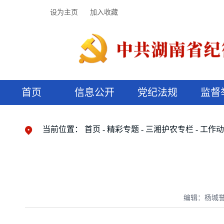
设为主页
加入收藏
首页
信息公开
党纪法规
监督
领导机构
党内法规
监督曝光
执纪审查
廉润湖湘
资料库
工作程序
国家法律
信访举报
党纪政务处分
湖湘好家风
组织机构
纪法课堂
清风文苑
预决算信
漫说纪法
当前位置：
首页
精彩专题
三湘护农专栏
工作
编辑：杨城