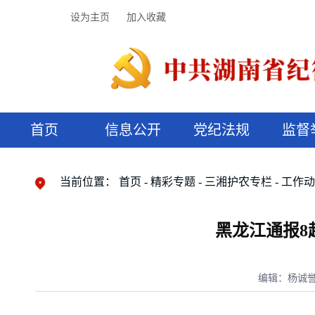
设为主页
加入收藏
首页
信息公开
党纪法规
监督
领导机构
党内法规
监督曝光
执纪审查
廉润湖湘
资料库
工作程序
国家法律
信访举报
党纪政务处分
湖湘好家风
组织机构
纪法课堂
清风文苑
预决算信
漫说纪法
当前位置：
首页
精彩专题
三湘护农专栏
工作
黑龙江通报8
编辑：杨诚