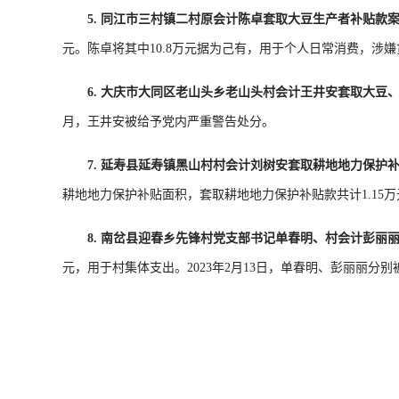
5. 同江市三村镇二村原会计陈卓套取大豆生产者补贴款
元。陈卓将其中10.8万元据为己有，用于个人日常消费，涉
6. 大庆市大同区老山头乡老山头村会计王井安套取大豆
月，王井安被给予党内严重警告处分。
7. 延寿县延寿镇黑山村村会计刘树安套取耕地地力保护
耕地地力保护补贴面积，套取耕地地力保护补贴款共计1.15万
8. 南岔县迎春乡先锋村党支部书记单春明、村会计彭丽
元，用于村集体支出。2023年2月13日，单春明、彭丽丽分