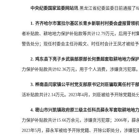
中央纪委国家监委网站讯
黑龙江省纪委监委日前通报了8
1. 齐齐哈尔市富拉尔基区长青乡新联村村委会虚报冒领
者补贴款、耕地地力保护补贴款等共计12.79万元，后用于
警告处分；现任村委会主任孙殿文、时任村会计王凤才被给予
2. 鸡东县下亮子乡武装部原部长何景超套取耕地地力保
力保护补贴款共计82.36万元，用于个人消费，涉嫌贪污犯罪
3. 桦南县闫家镇公平村党支部原书记刘臣骗取离任村干
活补贴款共计2.14万元。2023年4月，刘臣被给予开除党
4. 密山市兴凯镇政府原三级主任科员薛永军套取耕地地
力保护补贴款共计15.66万余元，涉嫌贪污犯罪；2006年
2023年5月，薛永军被给予开除党籍、开除公职处分，涉嫌