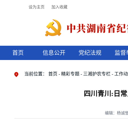
设为主页
加入收藏
首页
信息公开
党纪法规
监督
领导机构
党内法规
监督曝光
执纪审查
廉润湖湘
资料库
工作程序
国家法律
信访举报
党纪政务处分
湖湘好家风
组织机构
纪法课堂
清风文苑
预决算信
漫说纪法
当前位置：
首页
精彩专题
三湘护农专栏
工作
四川青川:日
编辑：杨诚