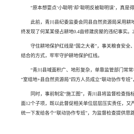
“原本想耍点‘小聪明’却‘聪明反被聪明误’，真是
此前，青川县纪委监委会同县自然资源局采用耕地
终发现了何某某侵占耕地0.4亩修建房屋的违纪事实。
守住耕地保护红线是“国之大者”，事关粮食安全、
结合的方式，牢牢守护耕地保护红线。
“青川县域面积广、地形复杂，单靠监管部门常常存
“室组地+县自然资源局”四方人员成立“联动协作专班
同时，事前制定“施工图”，青川县将监督检查指标
面12个子项，既以此督促相关单位层层压实责任，又
统一下发给各个“联动协作专班”，为监督检查提供思