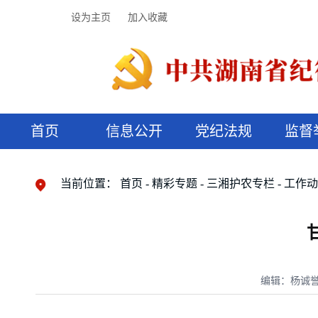
设为主页
加入收藏
首页
信息公开
党纪法规
监督
领导机构
党内法规
监督曝光
执纪审查
廉润湖湘
资料库
工作程序
国家法律
信访举报
党纪政务处分
湖湘好家风
组织机构
纪法课堂
清风文苑
预决算信
漫说纪法
当前位置：
首页
精彩专题
三湘护农专栏
工作
编辑：杨诚