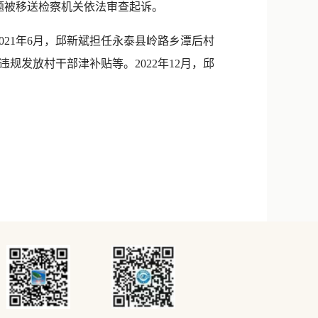
题被移送检察机关依法审查起诉。
至2021年6月，邱新斌担任永泰县岭路乡潭后村
发放村干部津补贴等。2022年12月，邱