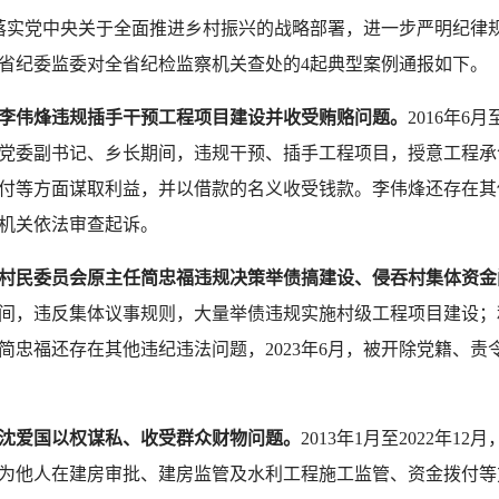
落实党中央关于全面推进乡村振兴的战略部署，进一步严明纪律
省
纪委监委对
全省纪检监察机关查处的4起典型案例通报如下。
李伟烽违规插手干预工程项目建设并收受贿赂问题。
2016年6
党委副书记、乡长期间，违规干预、插手工程项目，授意工程承
付等方面谋取利益，并以借款的名义收受钱款。李伟烽还存在其他
机关依法审查起诉。
村民委员会原主任简忠福违规决策举债搞建设、侵吞村集体资金
间，违反集体议事规则，大量举债违规实施村级工程项目建设；
简忠福还存在其他违纪违法问题，2023年6月，被开除党籍、
沈爱国以权谋私、收受群众财物问题。
2013年1月至2022年
为他人在建房审批、建房监管及水利工程施工监管、资金拨付等