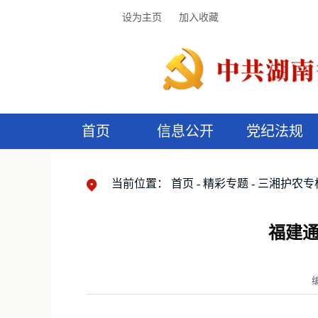
设为主页
加入收藏
首页
信息公开
党纪法规
领导机构
党内法规
监督曝光
执纪审查
廉润湖湘
资料库
工作程序
国家法律
信访举报
党纪政务处分
湖湘好家风
组织机构
纪法课堂
清风文苑
预
漫
当前位置：
首页
精彩专题
三湘护农专
福建